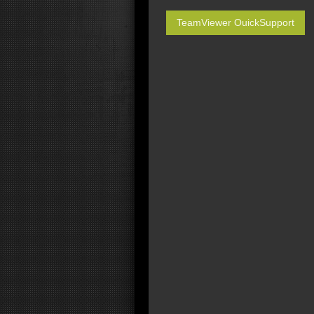
TeamViewer OuickSupport